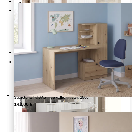
Cozinha
COZINHA
Hall de Entrada
Bancos
Mesas de cozinha
Bengaleiros
Móveis auxiliares de cozinha
Consolas
Móveis de entrada
Sapateiras
Ver todos os produtos
Home Office/Escritório
Secretárias
Cozinha
Cadeiras
Mesas de cozinha
Estantes office
Móveis auxiliares de cozinha
Ver todos os produtos
Ver todos os produtos
Secretária HOBAS – carvalho artisan, 150cm
142,00
€