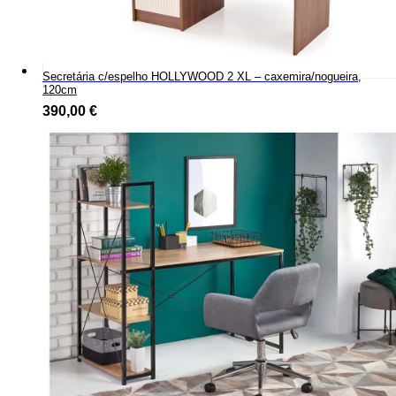
Secretária c/espelho HOLLYWOOD 2 XL – caxemira/nogueira,
120cm
390,00
€