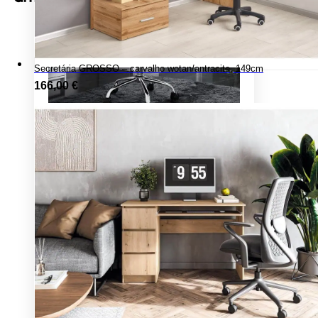
X
Secretária GROSSO – carvalho wotan/antracite, 149cm
166,00
€