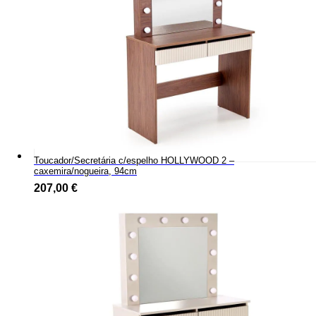
Toucador/Secretária c/espelho HOLLYWOOD 2 –
caxemira/nogueira, 94cm
207,00
€