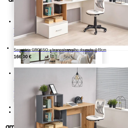
X
Tapetes
Tapetes para quarto, sala ou hall de entrada
Tapetes infantis
Ver todos os tapetes
Secretária GROSSO – branco/carvalho dourado, 149cm
166,00
€
Home Office/Escritório
HOME OFFICE / ESCRITÓRIO
Secretárias
Cadeiras
Estantes office
Minha Conta
Contacto