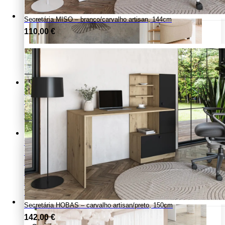
Mesas de cozinha
Ver todos os produtos
Secretária MISO – branco/carvalho artisan, 144cm
110,00
€
Home Office/Escritório
Secretárias
Cadeiras
Estantes office
Ver todos os produtos
Estofos
Sofás
Sofá-cama
Poltronas
Pufes
Banquetas
Ver todos os produtos
Secretária HOBAS – carvalho artisan/preto, 150cm
142,00
€