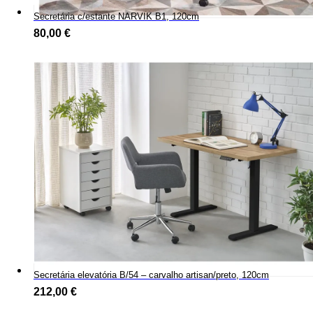
Secretária c/estante NARVIK B1, 120cm
80,00
€
Secretária elevatória B/54 – carvalho artisan/preto, 120cm
212,00
€