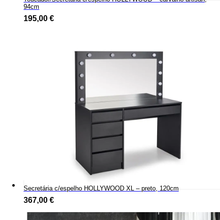
94cm
195,00
€
Secretária c/espelho HOLLYWOOD XL – preto, 120cm
367,00
€