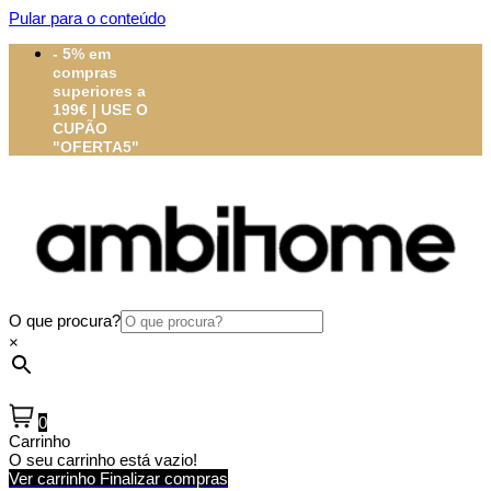
Pular para o conteúdo
- 5% em
compras
superiores a
199€ | USE O
CUPÃO
"OFERTA5"
O que procura?
×
0
Carrinho
O seu carrinho está vazio!
Ver carrinho
Finalizar compras