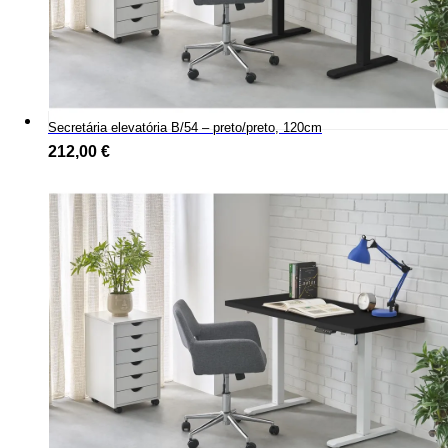
Secretária elevatória B/54 – preto/preto, 120cm
212,00
€