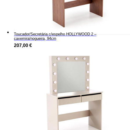
Toucador/Secretária c/espelho HOLLYWOOD 2 –
caxemira/nogueira, 94cm
207,00
€