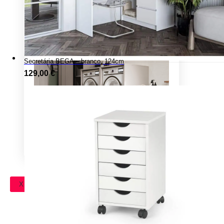
Secretária BEGA – branco, 124cm
129,00
€
X