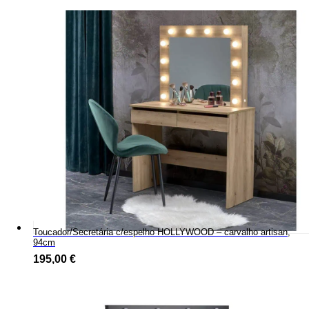
Toucador/Secretária c/espelho HOLLYWOOD – carvalho artisan,
94cm
195,00
€