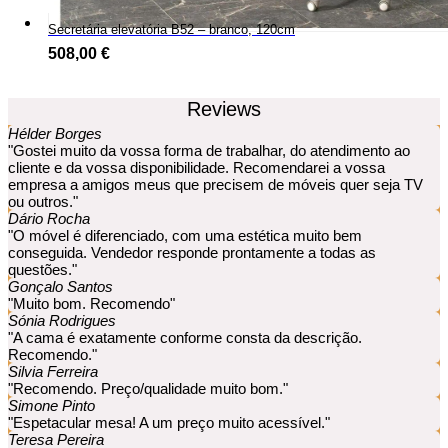
Secretária elevatória B52 – branco, 120cm
508,00
€
Reviews
Hélder Borges
"Gostei muito da vossa forma de trabalhar, do atendimento ao
cliente e da vossa disponibilidade. Recomendarei a vossa
empresa a amigos meus que precisem de móveis quer seja TV
ou outros."
Dário Rocha
"O móvel é diferenciado, com uma estética muito bem
conseguida. Vendedor responde prontamente a todas as
questões."
Gonçalo Santos
"Muito bom. Recomendo"
Sónia Rodrigues
"A cama é exatamente conforme consta da descrição.
Recomendo."
Silvia Ferreira
"Recomendo. Preço/qualidade muito bom."
Simone Pinto
"Espetacular mesa! A um preço muito acessível."
Teresa Pereira