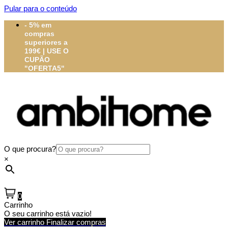
Pular para o conteúdo
- 5% em
compras
superiores a
199€ | USE O
CUPÃO
"OFERTA5"
O que procura?
×
0
Carrinho
O seu carrinho está vazio!
Ver carrinho
Finalizar compras