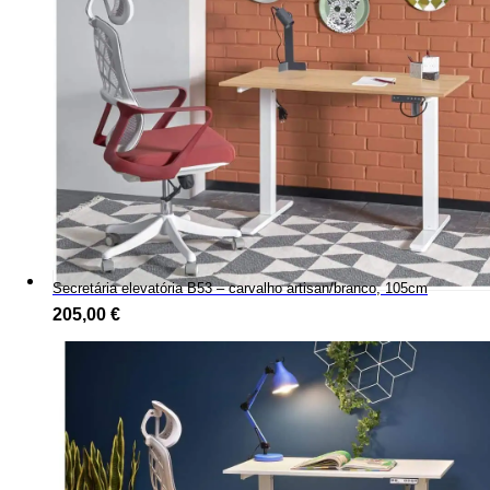
Secretária elevatória B53 – carvalho artisan/branco, 105cm
205,00
€