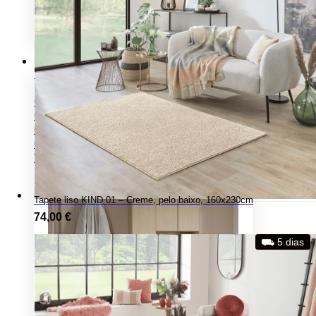
Lavandaria
LAVANDARIA E WC
Coleção AKA
Coleção KLEA
Coleção CORAL
Coleção MARE
Ver todos os produtos
Tapete liso KIND 01 – Creme, pelo baixo, 160x230cm
74,00
€
⛟ 5 dias