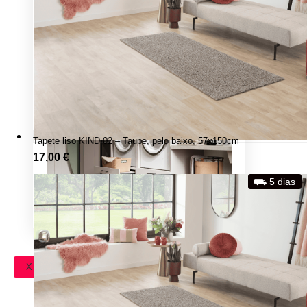
Tapete liso KIND 02 – Taupe, pelo baixo, 57x150cm
17,00
€
⛟ 5 dias
X