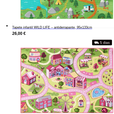
Tapete infantil WILD LIFE – antiderrapante, 95x133cm
26,00
€
⛟ 5 dias