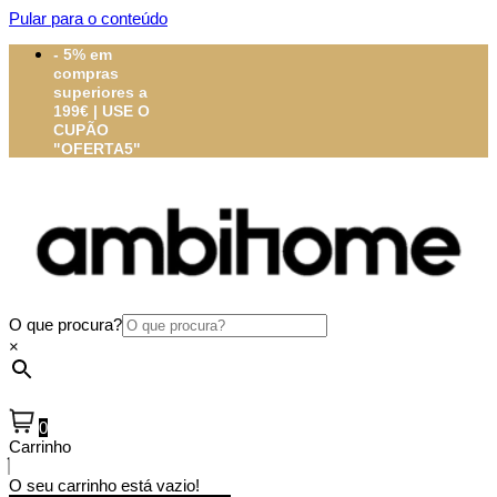
Pular para o conteúdo
- 5% em
compras
superiores a
199€ | USE O
CUPÃO
"OFERTA5"
O que procura?
×
0
Carrinho
O seu carrinho está vazio!