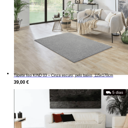
Tapete liso KIND 03 – Cinza escuro, pelo baixo, 115x170cm
39,00
€
⛟ 5 dias