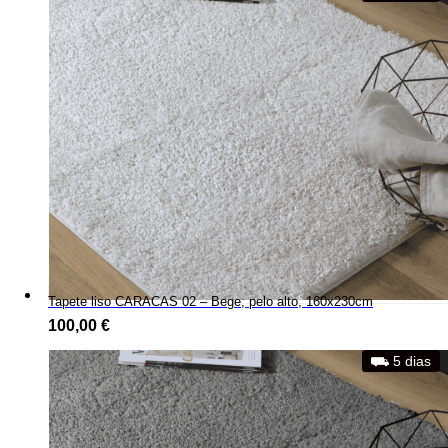
Tapete liso CARACAS 02 – Bege, pelo alto, 160x230cm
100,00
€
⛟ 5 dias