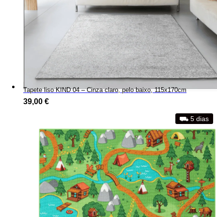
Tapete liso KIND 04 – Cinza claro, pelo baixo, 115x170cm
39,00
€
⛟ 5 dias