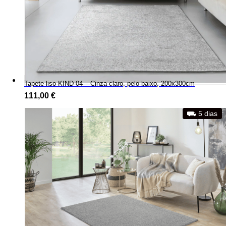
Tapete liso KIND 04 – Cinza claro, pelo baixo, 200x300cm
111,00
€
⛟ 5 dias