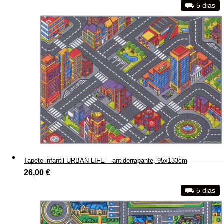
⛟ 5 dias
Tapete infantil URBAN LIFE – antiderrapante, 95x133cm
26,00
€
⛟ 5 dias