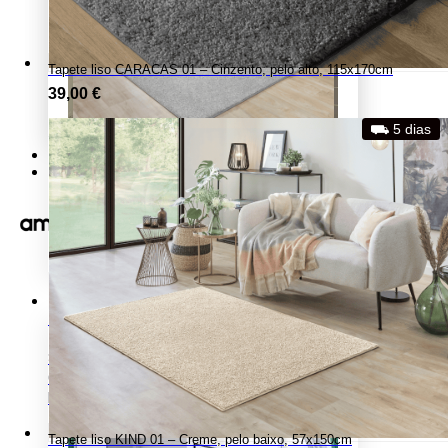
Tapete liso CARACAS 01 – Cinzento, pelo alto, 115x170cm
39,00
€
⛟ 5 dias
Minha Conta
Contacto
X
Home Office/Escritório
HOME OFFICE / ESCRITÓRIO
Secretárias
Cadeiras
Estantes office
Tapete liso KIND 01 – Creme, pelo baixo, 57x150cm