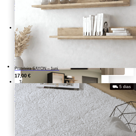
Móveis auxiliares de cozinha
Ver todos os produtos
Hall de Entrada
Bancos
Bengaleiros
Consolas
Móveis de entrada
Sapateiras
Ver todos os produtos
Prateleira SAYON – 1uni.
17,00
€
Tapetes
⛟ 5 dias
Tapetes para quarto, sala ou hall de entrada
Tapetes infantis
Ver todos os tapetes