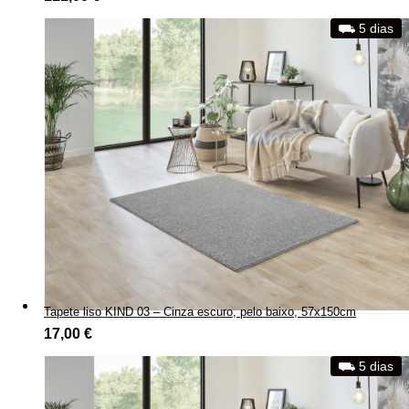
⛟ 5 dias
Tapete liso KIND 03 – Cinza escuro, pelo baixo, 57x150cm
17,00
€
⛟ 5 dias