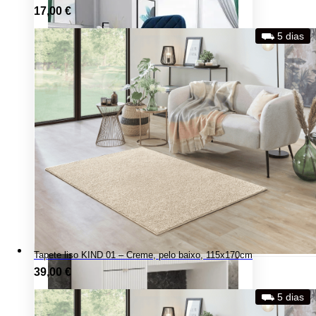
17,00
€
⛟ 5 dias
Tapete liso KIND 01 – Creme, pelo baixo, 115x170cm
39,00
€
⛟ 5 dias