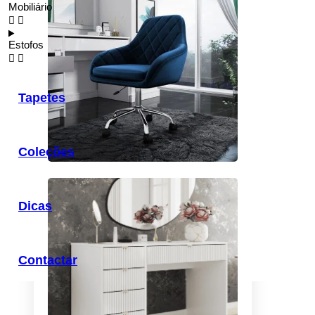
Mobiliário
Estofos
Tapetes
Coleções
Dicas
Contactar