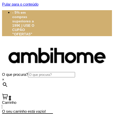
Pular para o conteúdo
- 5% em
compras
superiores a
199€ | USE O
CUPÃO
"OFERTA5"
O que procura?
×
0
Carrinho
O seu carrinho está vazio!